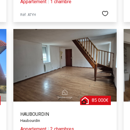
Appartement
|
1 chambre
Réf. ATYH
85 000€
HAUBOURDIN
Haubourdin
Appartement
|
2 chambres