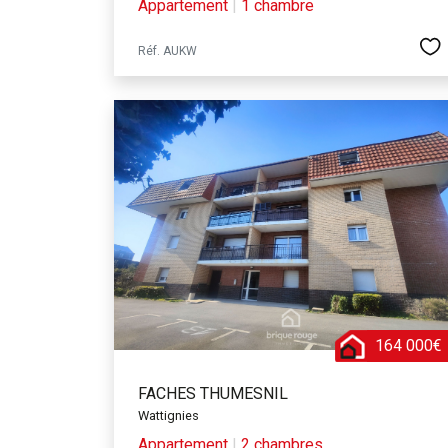
Appartement
|
1 chambre
Réf. AUKW
164 000€
FACHES THUMESNIL
Wattignies
Appartement
|
2 chambres