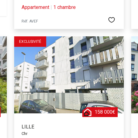
Appartement
|
1 chambre
Réf. AVEF
EXCLUSIVITÉ
158 000€
LILLE
Chr