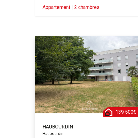
Appartement
|
2 chambres
139 500€
HAUBOURDIN
Haubourdin