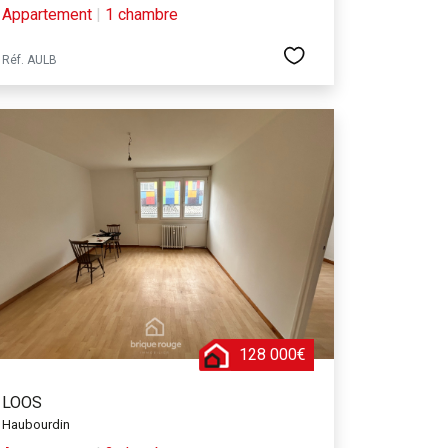
Appartement
|
1 chambre
Réf. AULB
128 000€
LOOS
Haubourdin