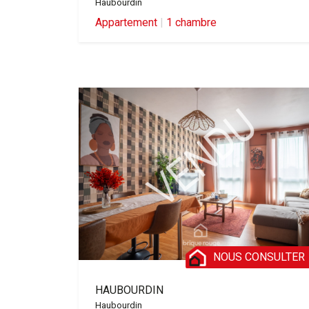
Haubourdin
Appartement
|
1 chambre
NOUS CONSULTER
HAUBOURDIN
Haubourdin