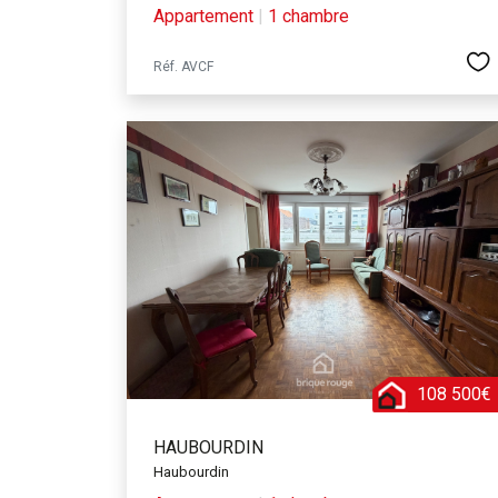
Appartement
|
1 chambre
Réf. AVCF
108 500€
HAUBOURDIN
Haubourdin