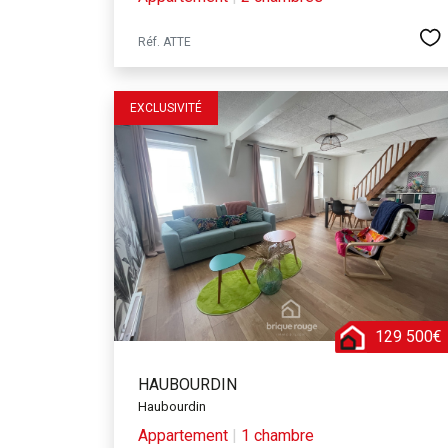
Réf. ATTE
EXCLUSIVITÉ
129 500€
HAUBOURDIN
Haubourdin
Appartement
|
1 chambre