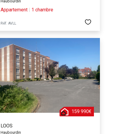
Haubourdin
Appartement
|
1 chambre
Réf. AVLL
159 990€
LOOS
Haubourdin