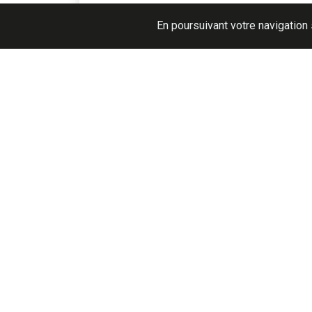
Réf. ANOY
En poursuivant votre navigation 
Rejoignez-nos réseaux sociaux pour su