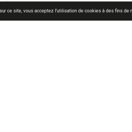
sur ce site, vous acceptez l’utilisation de cookies à des fins d
SUIVEZ-NOUS !
ivre notre actualité en temps réel et ne pas manquer nos derni