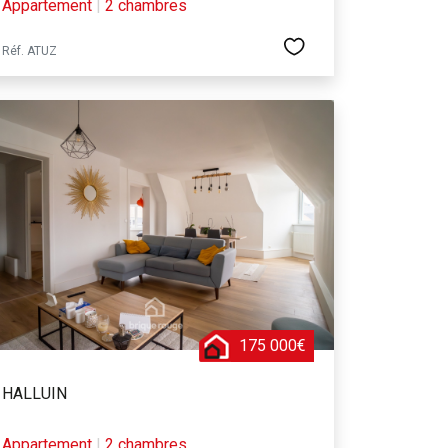
Appartement
|
2 chambres
Réf. ATUZ
175 000€
HALLUIN
Appartement
|
2 chambres