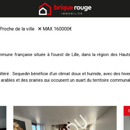
Proche de la ville
MAX 160000€
mune française située à l’ouest de Lille, dans la région des Haut
ltéré : Sequedin bénéficie d’un climat doux et humide, avec des hive
s arables et des prairies qui occupent un quart du territoire communal
 industrielle : Sequedin accueille le siège français du leader europ
trielles et commerciales. La ville fait partie de la Métropole euro
tants.
 conviviale : Sequedin compte plus de 4 800 habitants, dont plus 
ures culturelles et sportives, comme la médiathèque, le centre soci