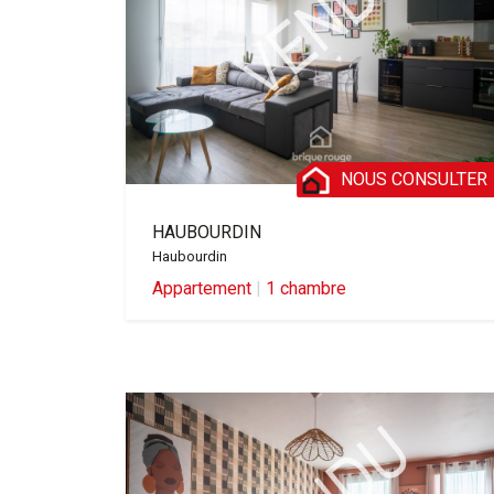
commune organise auss
Un patrimoine histori
commune abrite aussi 
Sequedin est égalemen
se promener ou se dé
NOUS CONSULTER
HAUBOURDIN
Haubourdin
Appartement
|
1 chambre