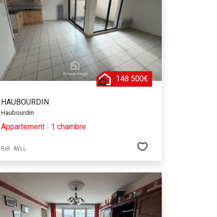
al, la fête du printemps ou le marché de Noël.
om de la ville en lettres d’argent et de sable3. La
Vert-Bois, qui a appartenu à la famille Delebecque.
tend sur 7 hectares et offre un cadre agréable pour
148 500€
HAUBOURDIN
Haubourdin
Appartement
|
1 chambre
Réf. AVLL