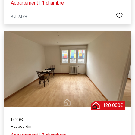
Appartement
|
1 chambre
Réf. ATYH
128 000€
LOOS
Haubourdin