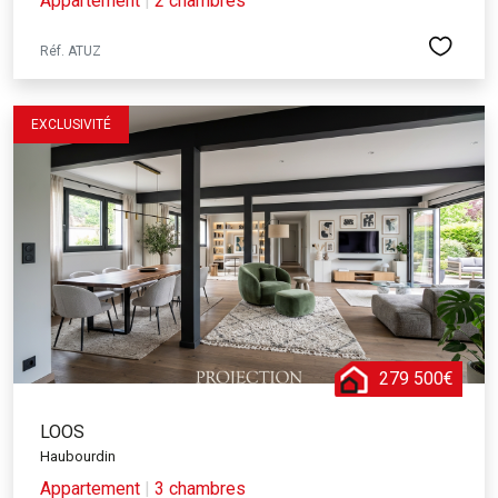
Appartement
|
2 chambres
Réf. ATUZ
EXCLUSIVITÉ
279 500€
LOOS
Haubourdin
Appartement
|
3 chambres