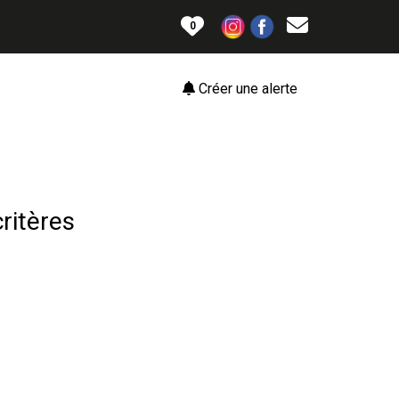
0
Créer une alerte
ritères