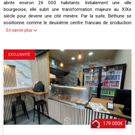
abrite environ 26 000 habitants. Initialement une ville
bourgeoise, elle subit une transformation majeure au XIXe
siècle pour devenir une cité minière. Par la suite, Béthune se
positionne comme le deuxième centre français de production
de pneumatiques après Clermont-Ferrand. La ville est
En savoir plus
également le siège d'un important groupe agro-alimentaire, Mc
Cain. Dotée d'un riche patrimoine architectural, Béthune est fière
de son beffroi érigé en 1388, classé monument historique et
EXCLUSIVITÉ
inscrit au patrimoine mondial de l'UNESCO. D'autres édifices
notables tels que la tour Saint-Ignace et l'église Saint-Vaast
contribuent à la richesse culturelle de la commune.
179 000€